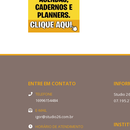
ENTRE EM CONTATO
INFOR
TELEFONE
Studio 2
16996154484
07.195.
E-MAIL
igor@studio26.com.br
INSTI
HORÁRIO DE ATENDIMENTO