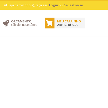
|
Seja bem-vindo(a), faça seu
Login
ou
Cadastre-se
ORÇAMENTO
MEU CARRINHO
cálculo instantâneo
0 itens / R$ 0,00