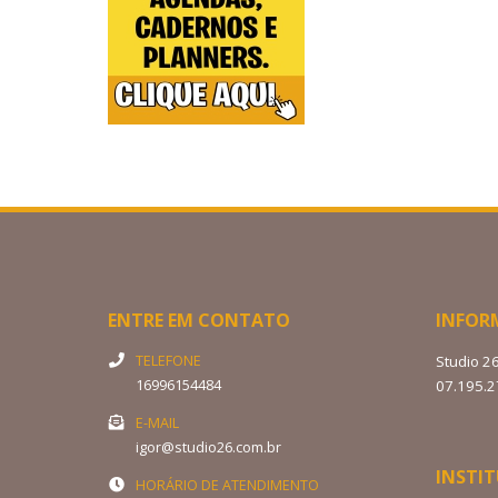
ENTRE EM CONTATO
INFOR
TELEFONE
Studio 2
16996154484
07.195.
E-MAIL
igor@studio26.com.br
INSTI
HORÁRIO DE ATENDIMENTO