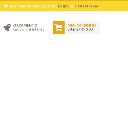
|
Seja bem-vindo(a), faça seu
Login
ou
Cadastre-se
ORÇAMENTO
MEU CARRINHO
cálculo instantâneo
0 itens / R$ 0,00