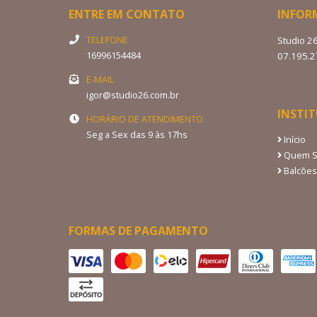
ENTRE EM CONTATO
INFOR
TELEFONE
Studio 2
16996154484
07.195.
E-MAIL
igor@studio26.com.br
INSTI
HORÁRIO DE ATENDIMENTO
Seg a Sex das 9 às 17hs
Início
Quem 
Balcões
FORMAS DE PAGAMENTO