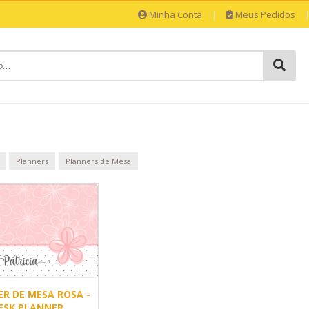
Minha Conta
|
Meus Pedidos
Planners
Planners de Mesa
R DE MESA ROSA -
ESK PLANNER