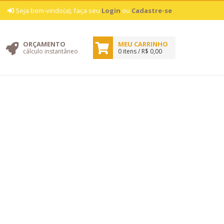
|
Seja bem-vindo(a), faça seu
Login
ou
Cadastre-se
ORÇAMENTO
MEU CARRINHO
cálculo instantâneo
0 itens / R$ 0,00