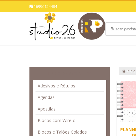
16996154484
Início
LINHA DE PRODUTOS
Adesivos e Rótulos
Agendas
Apostilas
Blocos com Wire-o
PLANNE
Blocos e Talões Colados
D