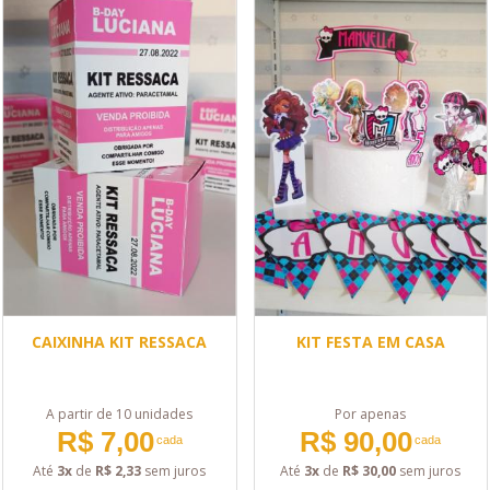
CAIXINHA KIT RESSACA
KIT FESTA EM CASA
A partir de 10 unidades
Por apenas
R$ 7,00
R$ 90,00
cada
cada
Até
3x
de
R$ 2,33
sem juros
Até
3x
de
R$ 30,00
sem juros