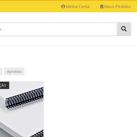
Minha Conta
|
Meus Pedidos
Apostilas
ÇÃO