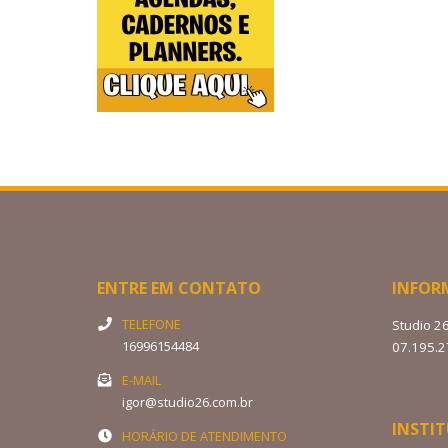
ENTRE EM CONTATO
INFOR
TELEFONE
Studio 2
16996154484
07.195.
E-MAIL
igor@studio26.com.br
INSTI
HORÁRIO DE ATENDIMENTO