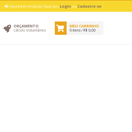
|
Seja bem-vindo(a), faça seu
Login
ou
Cadastre-se
ORÇAMENTO
MEU CARRINHO
cálculo instantâneo
0 itens / R$ 0,00