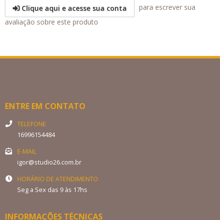
para escrever sua
Clique aqui e acesse sua conta
avaliação sobre este produto
ENTRE EM CONTATO
TELEFONE
16996154484
E-MAIL
igor@studio26.com.br
HORÁRIO DE ATENDIMENTO
Seg a Sex das 9 às 17hs
INFORMAÇÕES TÉCNICAS