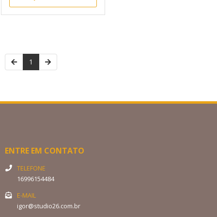
1
ENTRE EM CONTATO
TELEFONE
16996154484
E-MAIL
igor@studio26.com.br