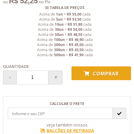
R$ 52,25
ou
no Pix
TABELA DE PREÇOS
Acima de
1un
=
R$ 55,00
cada
Acima de
5un
=
R$ 53,50
cada
Acima de
10un
=
R$ 51,80
cada
Acima de
30un
=
R$ 50,00
cada
Acima de
50un
=
R$ 48,50
cada
Acima de
100un
=
R$ 46,90
cada
Acima de
200un
=
R$ 45,00
cada
Acima de
300un
=
R$ 43,50
cada
Acima de
500un
=
R$ 41,90
cada
QUANTIDADE:
COMPRAR
CALCULAR O FRETE
veja também nossos
BALCÕES DE RETIRADA