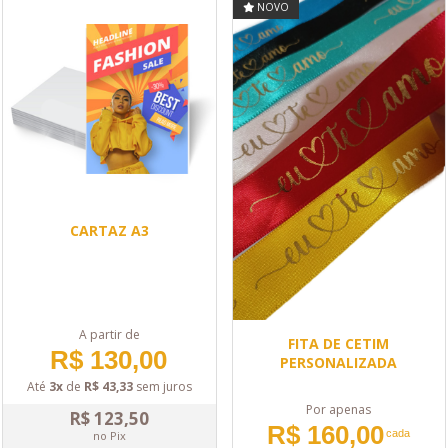
NOVO
CARTAZ A3
A partir de
FITA DE CETIM
R$ 130,00
PERSONALIZADA
Até
3x
de
R$ 43,33
sem juros
Por apenas
R$ 123,50
R$ 160,00
cada
no Pix