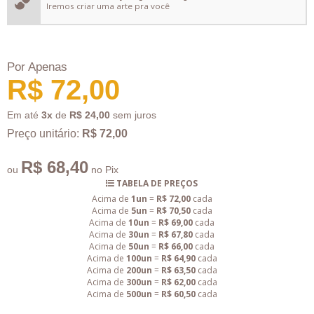
Iremos criar uma arte pra você
Por Apenas
R$ 72,00
Em até
3x
de
R$ 24,00
sem juros
Preço unitário:
R$ 72,00
R$ 68,40
ou
no Pix
TABELA DE PREÇOS
Acima de
1un
=
R$ 72,00
cada
Acima de
5un
=
R$ 70,50
cada
Acima de
10un
=
R$ 69,00
cada
Acima de
30un
=
R$ 67,80
cada
Acima de
50un
=
R$ 66,00
cada
Acima de
100un
=
R$ 64,90
cada
Acima de
200un
=
R$ 63,50
cada
Acima de
300un
=
R$ 62,00
cada
Acima de
500un
=
R$ 60,50
cada