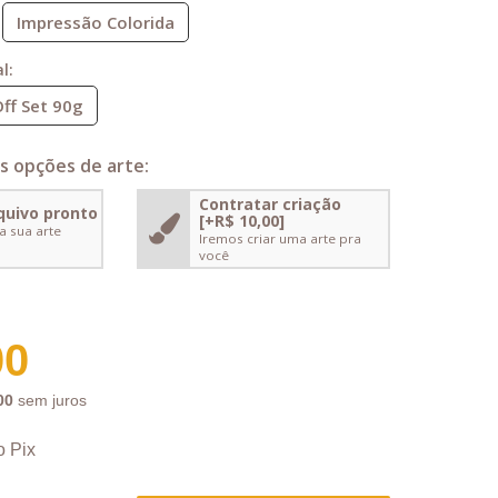
Impressão Colorida
l:
ff Set 90g
s opções de arte:
Contratar criação
quivo pronto
[+R$ 10,00]
a sua arte
Iremos criar uma arte pra
você
00
00
sem juros
o Pix