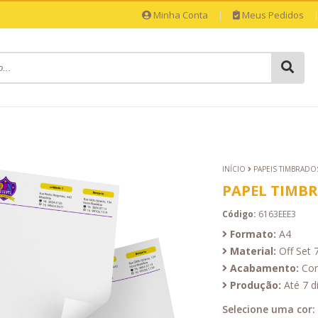
Minha Conta
|
Meus Pedidos
INÍCIO
PAPEIS TIMBRADO
PAPEL TIMB
Código:
6163EEE3
Formato:
A4
Material:
Off Set 
Acabamento:
Cor
Produção:
Até 7 di
Selecione uma cor: