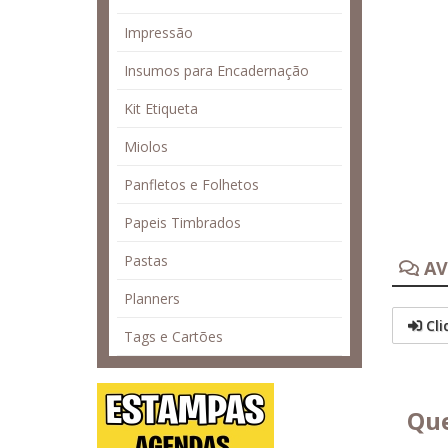
Impressão
Insumos para Encadernação
Kit Etiqueta
Miolos
Panfletos e Folhetos
Papeis Timbrados
Pastas
AV
Planners
Cli
Tags e Cartões
Que