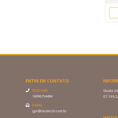
ENTRE EM CONTATO
INFOR
TELEFONE
Studio 2
16996154484
07.195.
E-MAIL
igor@studio26.com.br