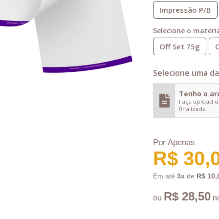
Impressão P/B
Selecione o materia
Off Set 75g
O
Selecione uma da
Tenho o ar
Faça upload d
finalizada
Por Apenas
R$ 30,
Em até
3x
de
R$ 10,
R$ 28,50
ou
n