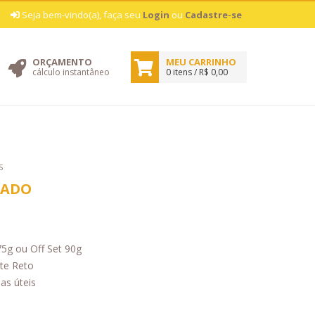
|
Seja bem-vindo(a), faça seu
Login
ou
Cadastre-se
ORÇAMENTO
MEU CARRINHO
cálculo instantâneo
0 itens / R$ 0,00
S
RADO
75g ou Off Set 90g
te Reto
as úteis