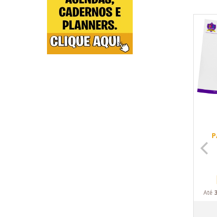
P
Até