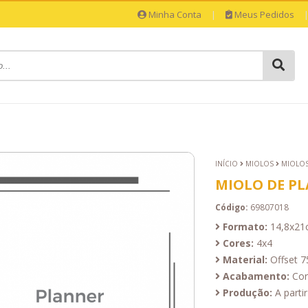
Minha Conta
|
Meus Pedidos
INÍCIO
MIOLOS
MIOLOS
MIOLO DE PL
Código:
69807018
Formato:
14,8x21
Cores:
4x4
Material:
Offset 7
Acabamento:
Cor
Produção:
A partir