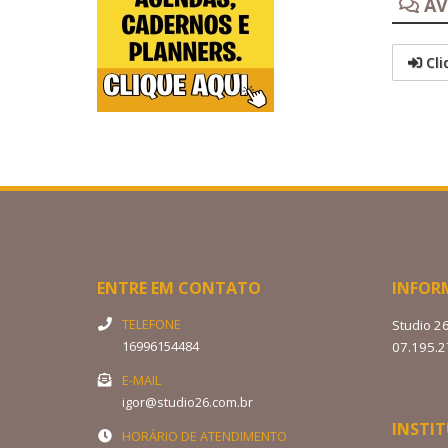
AV
Cli
ENTRE EM CONTATO
INFOR
TELEFONE
Studio 2
16996154484
07.195.
E-MAIL
igor@studio26.com.br
INSTI
HORÁRIO DE ATENDIMENTO