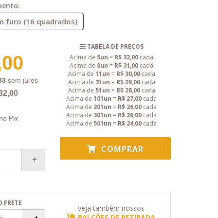
mento:
 furo (16 quadrados)
TABELA DE PREÇOS
,00
Acima de
5un
=
R$ 32,00
cada
Acima de
8un
=
R$ 31,00
cada
Acima de
11un
=
R$ 30,00
cada
33
sem juros
Acima de
31un
=
R$ 29,00
cada
Acima de
51un
=
R$ 28,00
cada
32,00
Acima de
101un
=
R$ 27,00
cada
Acima de
201un
=
R$ 26,00
cada
Acima de
301un
=
R$ 26,00
cada
no Pix
Acima de
501un
=
R$ 24,00
cada
COMPRAR
O FRETE
veja também nossos
BALCÕES DE RETIRADA