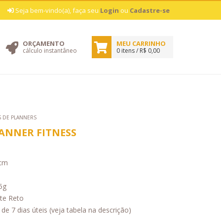
|
Seja bem-vindo(a), faça seu
Login
ou
Cadastre-se
ORÇAMENTO
MEU CARRINHO
cálculo instantâneo
0 itens / R$ 0,00
 DE PLANNERS
ANNER FITNESS
cm
5g
te Reto
 de 7 dias úteis (veja tabela na descrição)