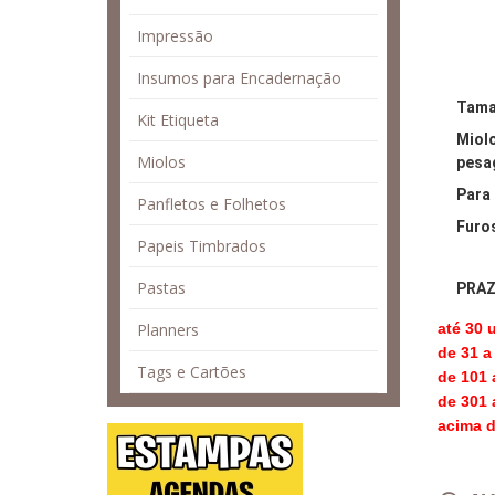
Impressão
Insumos para Encadernação
Tama
Kit Etiqueta
Miolo
Miolos
pesag
Para
Panfletos e Folhetos
Furo
Papeis Timbrados
Pastas
PRAZ
Planners
até 30 
de 31 a 
Tags e Cartões
de 101 a
de 301 a
acima d