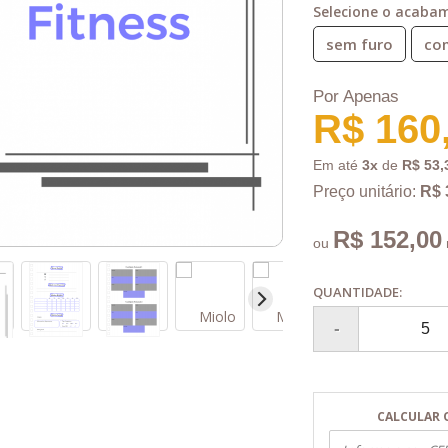
Selecione o acaba
sem furo
com
Por Apenas
R$ 160
Em até
3x
de
R$ 53,
Preço unitário:
R$ 
R$ 152,00
ou
QUANTIDADE:
CALCULAR 