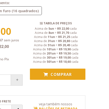
mento:
 furo (16 quadrados)
TABELA DE PREÇOS
,00
Acima de
5un
=
R$ 22,00
cada
Acima de
8un
=
R$ 21,70
cada
Acima de
11un
=
R$ 21,25
cada
67
sem juros
Acima de
31un
=
R$ 20,80
cada
Acima de
51un
=
R$ 20,40
cada
22,00
Acima de
101un
=
R$ 19,90
cada
Acima de
201un
=
R$ 19,50
cada
Acima de
301un
=
R$ 19,00
cada
no Pix
Acima de
501un
=
R$ 18,60
cada
COMPRAR
O FRETE
veja também nossos
BALCÕES DE RETIRADA