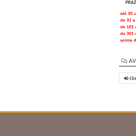
PRAZ
até 30 
de 31 a 
de 101 a
de 301 a
acima d
AV
Cli