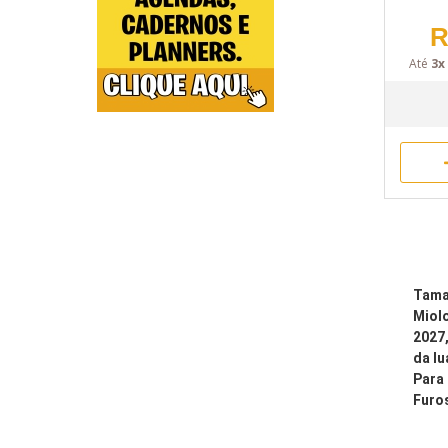
R
Até
3x
Tama
Miolo
2027,
da lu
Para
Furo