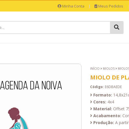
Minha Conta
|
Meus Pedidos
INÍCIO
MIOLOS
MIOLOS
MIOLO DE P
Código:
E6DBAEDE
Formato:
14,8x21
Cores:
4x4
Material:
Offset 7
Acabamento:
Cor
Produção:
A partir