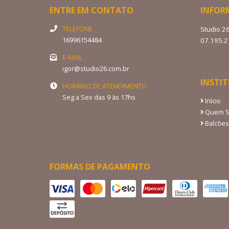
ENTRE EM CONTATO
INFOR
TELEFONE
Studio 2
16996154484
07.195.
E-MAIL
igor@studio26.com.br
INSTI
HORÁRIO DE ATENDIMENTO
Seg a Sex das 9 às 17hs
Início
Quem 
Balcões
FORMAS DE PAGAMENTO