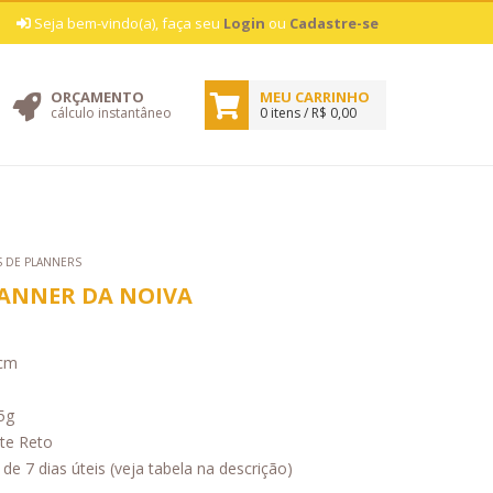
|
Seja bem-vindo(a), faça seu
Login
ou
Cadastre-se
ORÇAMENTO
MEU CARRINHO
cálculo instantâneo
0 itens / R$ 0,00
 DE PLANNERS
LANNER DA NOIVA
cm
5g
te Reto
 de 7 dias úteis (veja tabela na descrição)