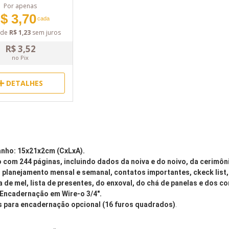
Por apenas
$ 3,70
cada
de
R$ 1,23
sem juros
R$ 3,52
no Pix
DETALHES
nho: 15x21x2cm (CxLxA).
 com 244 páginas, incluindo dados da noiva e do noivo, da cerimôn
 planejamento mensal e semanal, contatos importantes, ckeck list,
a de mel, lista de presentes, do enxoval, do chá de panelas e dos 
 Encadernação em Wire-o 3/4".
s para encadernação opcional (16 furos quadrados)
.