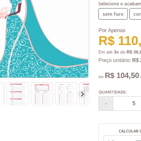
Selecione o acaba
sem furo
com
Por Apenas
R$ 110
Em até
3x
de
R$ 36,
Preço unitário:
R$ 
R$ 104,50
ou
QUANTIDADE:
CALCULAR 