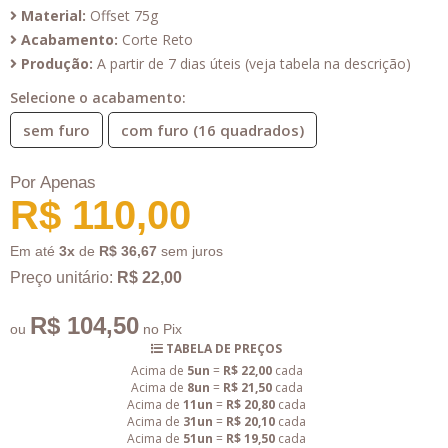
Material:
Offset 75g
Acabamento:
Corte Reto
Produção:
A partir de 7 dias úteis (veja tabela na descrição)
Selecione o acabamento:
sem furo
com furo (16 quadrados)
Por Apenas
R$ 110,00
Em até
3x
de
R$ 36,67
sem juros
Preço unitário:
R$ 22,00
R$ 104,50
ou
no Pix
TABELA DE PREÇOS
Acima de
5un
=
R$ 22,00
cada
Acima de
8un
=
R$ 21,50
cada
Acima de
11un
=
R$ 20,80
cada
Acima de
31un
=
R$ 20,10
cada
Acima de
51un
=
R$ 19,50
cada