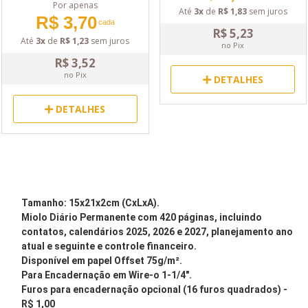
Por apenas
Até
3x
de
R$ 1,83
sem juros
R$ 3,70
cada
R$ 5,23
Até
3x
de
R$ 1,23
sem juros
no Pix
R$ 3,52
no Pix
DETALHES
DETALHES
Tamanho: 15x21x2cm (CxLxA).
Miolo Diário Permanente com 420 páginas, incluindo
contatos, calendários 2025, 2026 e 2027, planejamento ano
atual e seguinte e controle financeiro.
Disponível em papel Offset 75g/m²
.
Para Encadernação em Wire-o 1-1/4".
Furos para encadernação opcional (16 furos quadrados) -
R$ 1,00