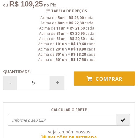
R$ 109,25
ou
no Pix
TABELA DE PREÇOS
Acima de
5un
=
R$ 23,00
cada
Acima de
8un
=
R$ 22,30
cada
Acima de
11un
=
R$ 21,60
cada
Acima de
31un
=
R$ 20,95
cada
Acima de
51un
=
R$ 20,30
cada
Acima de
101un
=
R$ 19,60
cada
Acima de
201un
=
R$ 18,90
cada
Acima de
301un
=
R$ 18,20
cada
Acima de
501un
=
R$ 17,50
cada
QUANTIDADE:
COMPRAR
CALCULAR O FRETE
veja também nossos
BALCÕES DE RETIRADA