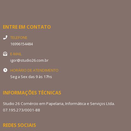
Até
3x
de
R$ 7,67
sem juros
R$ 21,85
no Pix
ENTRE EM CONTATO
DETALHES
TELEFONE
16996154484
E-MAIL
igor@studio26.com.br
HORÁRIO DE ATENDIMENTO
Seg a Sex das 9 às 17hs
INFORMAÇÕES TÉCNICAS
Studio 26 Comércio em Papelaria, Informática e Serviços Ltda.
07.195.273/0001-88
REDES SOCIAIS