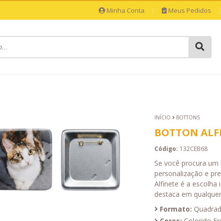
Minha Conta
|
Meus Pedidos
INÍCIO
BOTTONS
BOTTON ALF
Código:
132CEB68
Se você procura um 
personalização e pr
Alfinete é a escolha
destaca em qualquer 
Formato:
Quadra
Cores:
Colorido Fr