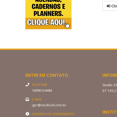
Cli
ENTRE EM CONTATO
INFOR
TELEFONE
Studio 2
16996154484
07.195.
E-MAIL
igor@studio26.com.br
INSTI
HORÁRIO DE ATENDIMENTO