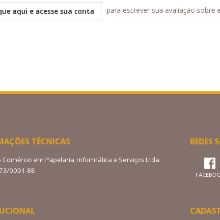
para escrever sua avaliação sobre 
que aqui e acesse sua conta
MAÇÕES TÉCNICAS
REDES S
6 Comércio em Papelaria, Informática e Serviços Ltda.
273/0001-88
FACEBO
TUCIONAL
CADAS