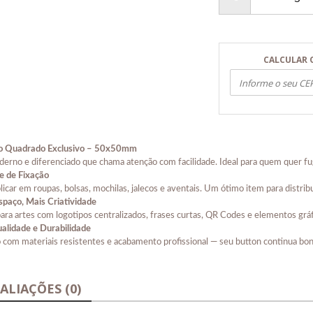
CALCULAR 
o Quadrado Exclusivo – 50x50mm
derno e diferenciado que chama atenção com facilidade. Ideal para quem quer fugi
te de Fixação
plicar em roupas, bolsas, mochilas, jalecos e aventais. Um ótimo item para distribu
spaço, Mais Criatividade
para artes com logotipos centralizados, frases curtas, QR Codes e elementos grá
alidade e Durabilidade
 com materiais resistentes e acabamento profissional — seu button continua bo
ALIAÇÕES (0)