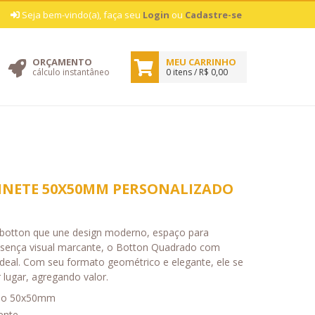
|
Seja bem-vindo(a), faça seu
Login
ou
Cadastre-se
ORÇAMENTO
MEU CARRINHO
cálculo instantâneo
0 itens / R$ 0,00
INETE 50X50MM PERSONALIZADO
botton que une design moderno, espaço para
esença visual marcante, o Botton Quadrado com
 ideal. Com seu formato geométrico e elegante, ele se
lugar, agregando valor.
do 50x50mm
ente