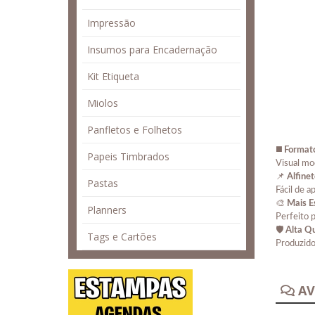
Impressão
Insumos para Encadernação
Kit Etiqueta
Miolos
Panfletos e Folhetos
◼️
Format
Papeis Timbrados
Visual mo
📌
Alfine
Pastas
Fácil de a
🎨
Mais E
Planners
Perfeito 
🛡️
Alta Qu
Tags e Cartões
Produzido
AV