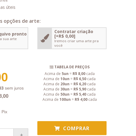
as úteis
s opções de arte:
Contratar criação
quivo pronto
[+R$ 0,00]
a sua arte
Iremos criar uma arte pra
você
TABELA DE PREÇOS
00
Acima de
5un
=
R$ 8,00
cada
Acima de
10un
=
R$ 6,50
cada
Acima de
20un
=
R$ 6,20
cada
33
sem juros
Acima de
30un
=
R$ 5,90
cada
Acima de
50un
=
R$ 5,40
cada
8,00
Acima de
100un
=
R$ 4,00
cada
 Pix
COMPRAR