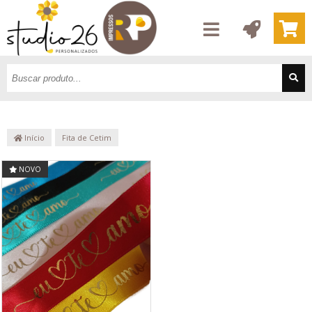
Início
Fita de Cetim
NOVO