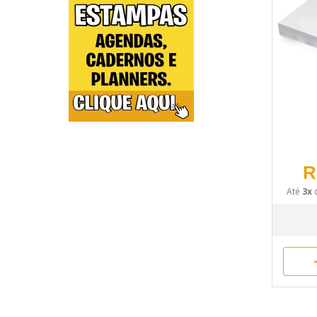
R
Até
3x