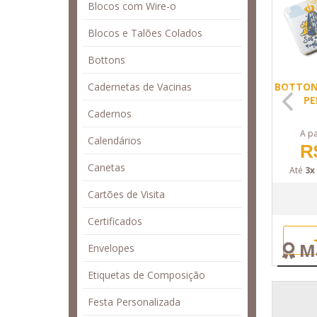
Blocos com Wire-o
Blocos e Talões Colados
Bottons
Cadernetas de Vacinas
BOTTON
PE
Cadernos
A pa
Calendários
R
Canetas
Até
3x
Cartões de Visita
Certificados
Ma
Envelopes
Etiquetas de Composição
Festa Personalizada