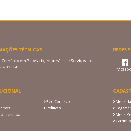
MAÇÕES TÉCNICAS
REDES S
6 Comércio em Papelaria, Informática e Serviços Ltda.
273/0001-88
FACEBO
TUCIONAL
CADAS
Fale Conosco
Meus da
Somos
Políticas
Pagamen
 de retirada
Meus Pe
Carrinho