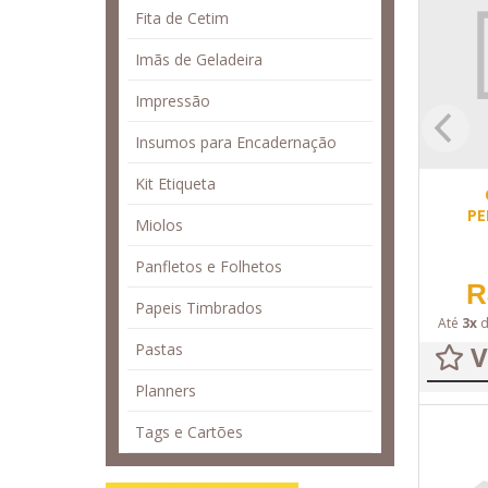
Fita de Cetim
Imãs de Geladeira
Impressão
Insumos para Encadernação
Kit Etiqueta
PE
Miolos
Panfletos e Folhetos
R
Papeis Timbrados
Até
3x
Pastas
V
Planners
Tags e Cartões