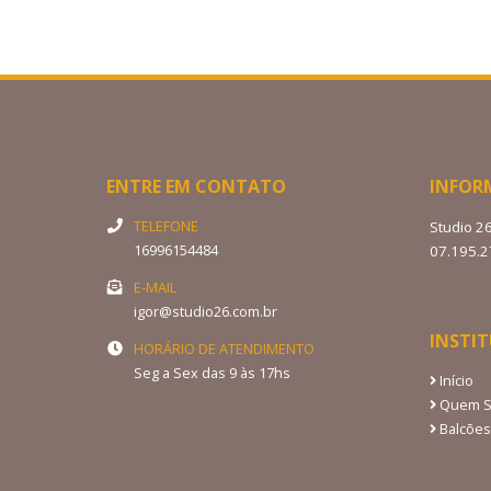
ENTRE EM CONTATO
INFOR
TELEFONE
Studio 2
16996154484
07.195.
E-MAIL
igor@studio26.com.br
INSTI
HORÁRIO DE ATENDIMENTO
Seg a Sex das 9 às 17hs
Início
Quem 
Balcões