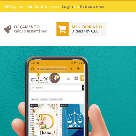
|
Seja bem-vindo(a), faça seu
Login
ou
Cadastre-se
ORÇAMENTO
MEU CARRINHO
cálculo instantâneo
0 itens / R$ 0,00