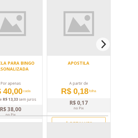
LA PARA BINGO
APOSTILA
RSONALIZADA
Por apenas
A partir de
 40,00
R$ 0,18
cada
folha
e
R$ 13,33
sem juros
R$ 0,17
R$ 38,00
no Pix
no Pix
DETALHES
DETALHES