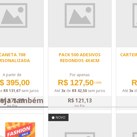
CANETA 708
PACK 500 ADESIVOS
CARTEI
RSONALIZADA
REDONDOS 4X4CM
A partir de
Por apenas
$ 395,00
R$ 127,50
R
cada
de
R$ 131,67
sem juros
Até
3x
de
R$ 42,50
sem juros
Até
3x
d
eja também
R$ 375,25
R$ 121,13
no Pix
no Pix
NOVO
DETALHES
DETALHES