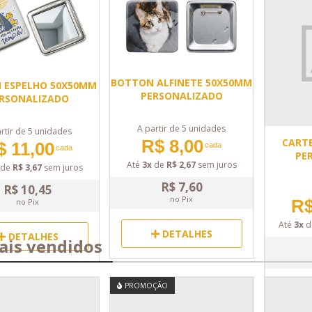
BOTTON ALFINETE 50X50MM
 ESPELHO 50X50MM
PERSONALIZADO
RSONALIZADO
A partir de 5 unidades
rtir de 5 unidades
R$ 8,00
CARTE
$ 11,00
cada
cada
PE
Até
3x
de
R$ 2,67
sem juros
de
R$ 3,67
sem juros
R$ 7,60
R$ 10,45
no Pix
R$
no Pix
Até
3x
d
DETALHES
DETALHES
is vendidos
PROMOÇÃO