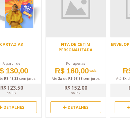
CARTAZ A3
FITA DE CETIM
ENVELOP
PERSONALIZADA
A partir de
Por apenas
$ 130,00
R$ 160,00
R
cada
de
R$ 43,33
sem juros
Até
3x
de
R$ 53,33
sem juros
Até
3x
d
R$ 123,50
R$ 152,00
no Pix
no Pix
DETALHES
DETALHES